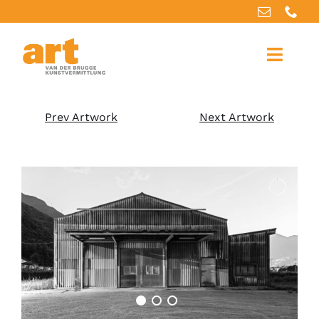
Home
Prev Artwork
Next Artwork
About us
Artworks
Our services
For artists
References