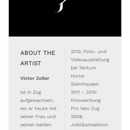
2012: Foto- und
ABOUT THE
Videoausstellung
ARTIST
bei Tentum
Home
Victor Zoller
Steinhausen
ist in Zug
2011 – 2015:
aufgewachsen,
Kinowerbung
wo er heute mit
Pro Velo Zug
seiner Frau und
2008:
seinen beiden
Jubiläumsaktion