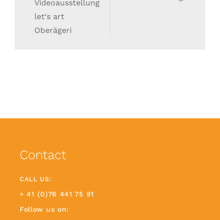
Videoausstellung
let‘s art
Oberägeri
Contact
CALL US:
+ 41 (0)76 441 75 91
Follow us on: